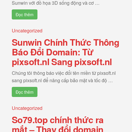
Sunwin với đồ họa 3D sống động và cơ …
Đọc thêm
Uncategorized
Sunwin Chính Thức Thông
Báo Đổi Domain: Từ
pixsoft.nl Sang pixsoft.nl
Chúng tôi thông báo việc đổi tên miền từ pixsoft.nl
sang pixsoft.nl để nâng cấp bảo mật và tốc độ …
Đọc thêm
Uncategorized
So79.top chính thức ra
mắt – Thay đổi domain