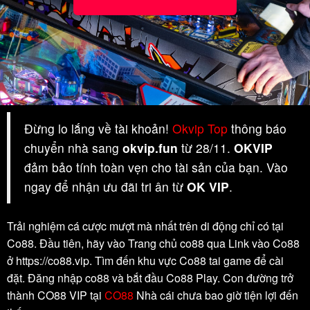
Đừng lo lắng về tài khoản!
Okvip Top
thông báo
chuyển nhà sang
okvip.fun
từ 28/11.
OKVIP
đảm bảo tính toàn vẹn cho tài sản của bạn. Vào
ngay để nhận ưu đãi tri ân từ
OK VIP
.
Trải nghiệm cá cược mượt mà nhất trên di động chỉ có tại
Co88. Đầu tiên, hãy vào Trang chủ co88 qua Link vào Co88
ở https://co88.vip. Tìm đến khu vực Co88 tai game để cài
đặt. Đăng nhập co88 và bắt đầu Co88 Play. Con đường trở
thành CO88 VIP tại
CO88
Nhà cái chưa bao giờ tiện lợi đến