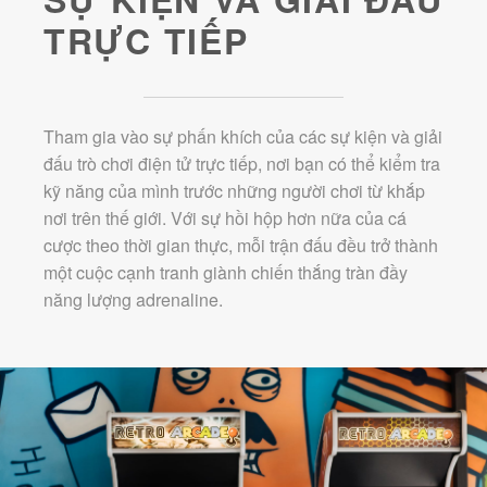
TRỰC TIẾP
Tham gia vào sự phấn khích của các sự kiện và giải
đấu trò chơi điện tử trực tiếp, nơi bạn có thể kiểm tra
kỹ năng của mình trước những người chơi từ khắp
nơi trên thế giới. Với sự hồi hộp hơn nữa của cá
cược theo thời gian thực, mỗi trận đấu đều trở thành
một cuộc cạnh tranh giành chiến thắng tràn đầy
năng lượng adrenaline.