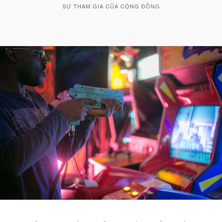
SỰ THAM GIA CỦA CỘNG ĐỒNG