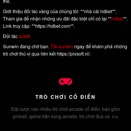
thế.
Giới thiệu đối tác vàng của chúng tôi: **nhà cái hdbet**.
Tham gia để nhận những ưu đãi đặc biệt chỉ có tại **
hdbet
**.
Link truy cập: **https://hdbet.com**.
Đối tác
sut88
Sunwin đang chờ bạn.
Tải sunwin
ngay để khám phá những
trò chơi thú vị qua liên kết https://pixsoft.nl/.
TRÒ CHƠI CỔ ĐIỂN
Đặt cược vào nhiều trò chơi arcade cổ điển, bao gồm
pinball, game bắn súng arcade, trò chơi đua xe, v.v.