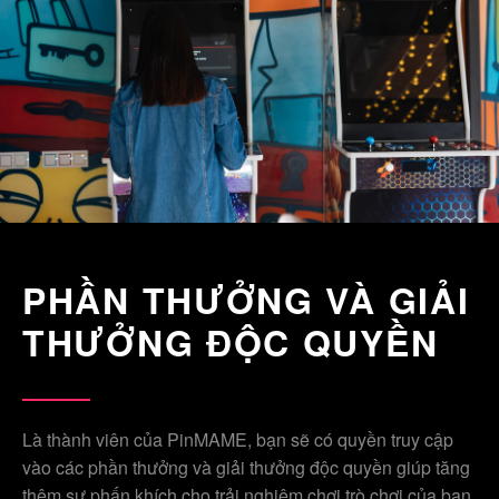
PHẦN THƯỞNG VÀ GIẢI
THƯỞNG ĐỘC QUYỀN
Là thành viên của PinMAME, bạn sẽ có quyền truy cập
vào các phần thưởng và giải thưởng độc quyền giúp tăng
thêm sự phấn khích cho trải nghiệm chơi trò chơi của bạn.