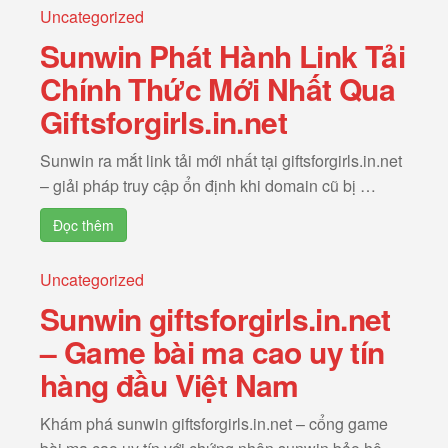
Uncategorized
Sunwin Phát Hành Link Tải
Chính Thức Mới Nhất Qua
Giftsforgirls.in.net
Sunwin ra mắt link tải mới nhất tại giftsforgirls.in.net
– giải pháp truy cập ổn định khi domain cũ bị …
Đọc thêm
Uncategorized
Sunwin giftsforgirls.in.net
– Game bài ma cao uy tín
hàng đầu Việt Nam
Khám phá sunwin giftsforgirls.in.net – cổng game