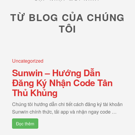
TỪ BLOG CỦA CHÚNG
TÔI
Uncategorized
Sunwin – Hướng Dẫn
Đăng Ký Nhận Code Tân
Thủ Khủng
Chúng tôi hướng dẫn chi tiết cách đăng ký tài khoản
Sunwin chính thức, tải app và nhận ngay code …
Đọc thêm