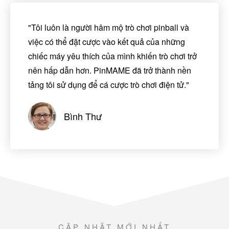
"Tôi luôn là người hâm mộ trò chơi pinball và
việc có thể đặt cược vào kết quả của những
chiếc máy yêu thích của mình khiến trò chơi trở
nên hấp dẫn hơn. PinMAME đã trở thành nền
tảng tôi sử dụng để cá cược trò chơi điện tử."
Bình Thư
CẬP NHẬT MỚI NHẤT