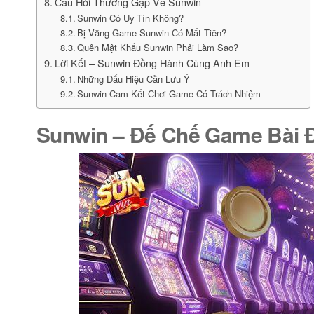
Câu Hỏi Thường Gặp Về Sunwin
Sunwin Có Uy Tín Không?
Bị Văng Game Sunwin Có Mất Tiền?
Quên Mật Khẩu Sunwin Phải Làm Sao?
Lời Kết – Sunwin Đồng Hành Cùng Anh Em
Những Dấu Hiệu Cần Lưu Ý
Sunwin Cam Kết Chơi Game Có Trách Nhiệm
Sunwin
– Đế Chế Game Bài 