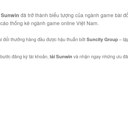
,
Sunwin
đã trở thành biểu tượng của ngành game bài đổ
 cáo thống kê ngành game online Việt Nam.
ài đổi thưởng hàng đầu được hậu thuẫn bởi
Suncity Group
– tậ
 bước đăng ký tài khoản,
tải Sunwin
và nhận ngay những ưu đãi