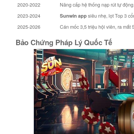
2020-2022
Nâng cấp hệ thống nạp rút tự động
2023-2024
Sunwin app
siêu nhẹ, lọt Top 3 
2025-2026
Cán mốc 3,5 triệu hội viên, ra mắt 
Bảo Chứng Pháp Lý Quốc Tế