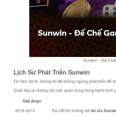
Sunwin – Đế Chế
Lịch Sử Phát Triển
Sunwin
Từ năm 2018, chúng tôi đã không ngừng phát triển để trở
Dưới đây là những cột mốc quan trọng trong hành trình 
Giai đoạn
2018-2019
Ra mắt thị trường với
tài xỉu Sunw